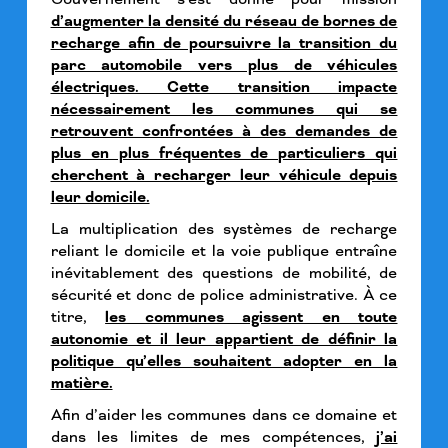
d’augmenter la densité du réseau de bornes de
recharge afin de poursuivre la transition du
parc automobile vers plus de véhicules
électriques. Cette transition impacte
nécessairement les communes qui se
retrouvent confrontées à des demandes de
plus en plus fréquentes de particuliers qui
cherchent à recharger leur véhicule depuis
leur domicile.
La multiplication des systèmes de recharge
reliant le domicile et la voie publique entraîne
inévitablement des questions de mobilité, de
sécurité et donc de police administrative. À ce
titre,
les communes agissent en toute
autonomie et il leur appartient de définir la
politique qu’elles souhaitent adopter en la
matière.
Afin d’aider les communes dans ce domaine et
dans les limites de mes compétences,
j’ai