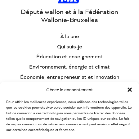
Député wallon et à la Fédération
Wallonie-Bruxelles
À la une
Qui suis-je
Éducation et enseignement
Environnement, énergie et climat
Économie, entrepreneuriat et innovation
Démocratie participative et intelligence
Gérer le consentement
collective
Pour offrir les meilleures expériences, nous utilisons des technologies telles
La HULPE / BW, tous mobilisés !
que les cookies pour stocker et/ou accéder aux informations des appareils. Le
Contact
fait de consentir à ces technologies nous permettra de traiter des données
telles que le comportement de navigation ou les ID uniques sur ce site. Le fait
Forum de l’écologie
de ne pas consentir ou de retirer son consentement peut avoir un effet négatif
sur certaines caractéristiques et fonctions.