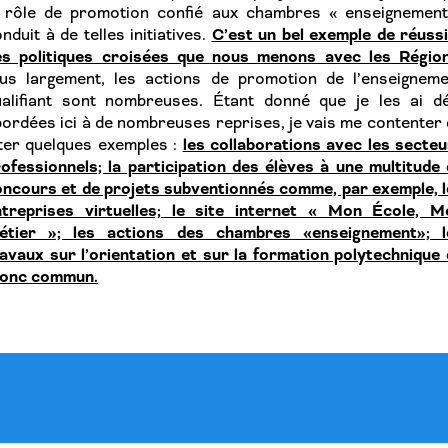
e rôle de promotion confié aux chambres « enseignement
C’est un bel exemple de réuss
nduit à de telles initiatives.
es politiques croisées que nous menons avec les Région
lus largement, les actions de promotion de l’enseigneme
ualifiant sont nombreuses. Étant donné que je les ai dé
ordées ici à de nombreuses reprises, je vais me contenter
les collaborations avec les secte
ter quelques exemples :
ofessionnels; la participation des élèves à une multitude
ncours et de projets subventionnés comme, par exemple, l
ntreprises virtuelles; le site internet « Mon École, M
étier »; les actions des chambres «enseignement»; l
avaux sur l’orientation et sur la formation polytechnique
ronc commun.