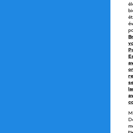
él
bi
é
év
p
Br
v
P
Es
a
or
r
s
l
av
co
M
D
mo
l