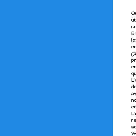
Qu
ut
so
Br
l
c
g
p
e
qu
L’
de
a
n
c
L’
r
a
W