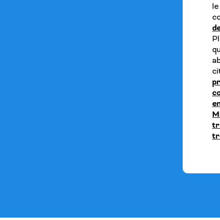
l
co
d
P
q
ab
ci
pr
co
e
M
tr
t