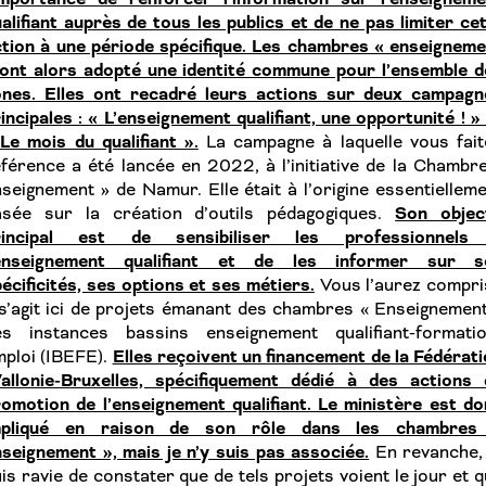
alifiant auprès de tous les publics et de ne pas limiter ce
tion à une période spécifique. Les chambres « enseigneme
 ont alors adopté une identité commune pour l’ensemble d
ones. Elles ont recadré leurs actions sur deux campagn
incipales : « L’enseignement qualifiant, une opportunité ! »
Le mois du qualifiant ».
La campagne à laquelle vous fait
férence a été lancée en 2022, à l’initiative de la Chambr
seignement » de Namur. Elle était à l’origine essentiellem
Son object
asée sur la création d’outils pédagogiques.
rincipal est de sensibiliser les professionnels
’enseignement qualifiant et de les informer sur s
écificités, ses options et ses métiers.
Vous l’aurez compri
 s’agit ici de projets émanant des chambres « Enseignemen
es instances bassins enseignement qualifiant-formatio
Elles reçoivent un financement de la Fédérat
ploi (IBEFE).
allonie-Bruxelles, spécifiquement dédié à des actions 
omotion de l’enseignement qualifiant. Le ministère est d
mpliqué en raison de son rôle dans les chambres
seignement », mais je n’y suis pas associée.
En revanche, 
is ravie de constater que de tels projets voient le jour et 