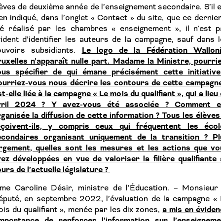
èves de deuxième année de l’enseignement secondaire. S’il 
en indiqué, dans l’onglet « Contact » du site, que ce dernie
té réalisé par les chambres « enseignement », il n’est p
ident d’identifier les auteurs de la campagne, sauf dans 
Le logo de la Fédération Walloni
ouvoirs subsidiants.
uxelles n’apparaît nulle part. Madame la Ministre, pourri
ous spécifier de qui émane précisément cette initiative
ourriez-vous nous décrire les contours de cette campagne
t-elle liée à la campagne « Le mois du qualifiant », qui a lieu
vril 2024 ? Y avez-vous été associée ? Comment e
ganisée la diffusion de cette information ? Tous les élèves
eçoivent-ils, y compris ceux qui fréquentent les écol
econdaires organisant uniquement de la transition ? Pl
argement, quelles sont les mesures et les actions que vo
ez développées en vue de valoriser la filière qualifiante
urs de l’actuelle législature ?
me Caroline Désir, ministre de l’Éducation. – Monsieur 
éputé, en septembre 2022, l’évaluation de la campagne « 
a mis en évide
is du qualifiant », menée par les dix zones,
’importance de renforcer l’information sur l’enseigneme