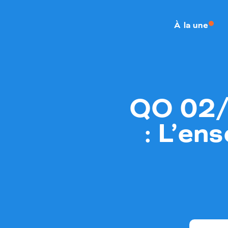
À la une
QO 02/0
: L’en