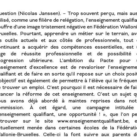
estion (Nicolas Janssen). – Trop souvent perçu, mais aus
ilisé, comme une filière de relégation, l’enseignement qualifi
uffre d’une image tristement négative en Fédération Wallon
uxelles. Pourtant, apprendre un métier sur le terrain, a
es outils actuels et aux côtés de professionnels, tout 
ontinuant a acquérir des compétences essentielles, est 
age de réussite professionnelle et de possibilité 
rogression ultérieure. L’ambition du Pacte pour 
nseignement d’excellence est de revaloriser l’enseigneme
alifiant et de faire en sorte qu’il repose sur un choix posit
objectif est également de permettre à l’élève qui le fréque
 trouver un emploi. C’est pourquoi il est nécessaire de fa
vancer la réforme de cet enseignement. C’est un sujet q
ous avons déjà abordé à maintes reprises dans not
ommission. À cet égard, une campagne intitulée
enseignement qualifiant, une opportunité ! », que l’on p
etrouver sur le site www.enseignementqualifiant.be, e
ctuellement menée dans certaines écoles de la Fédérati
allonie-Bruxelles. Celle-ci la font suivre aux parents d