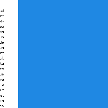
si
ant
ie-
vec
en
un
de
un
nt
if.
nte
ire
ue
re
 «
eut
st
on
es