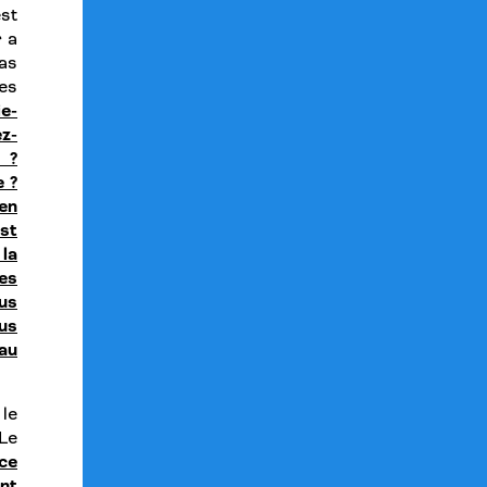
est
r a
as
les
e-
ez-
 ?
 ?
 en
st
 la
es
us
us
 au
le
Le
nce
nt