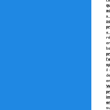
qu
ac
»
z
pr
« 
ré
en
b
p
l
sp
il
d
em
W
pr
i
en
su