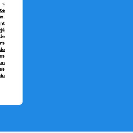
 »
ite
s.
nt
jà
 de
urs
 de
es
on
es
 du