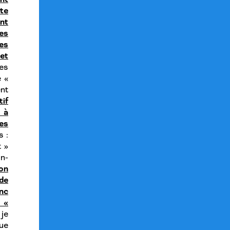
tte
nt
es
es
 et
es
e «
ent
if
 à
es
s :
t »
n-
ion
de
onc
 «
je
que