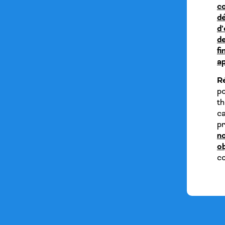
c
d
d’
de
f
ap
Ré
p
th
ca
pr
n
ob
co