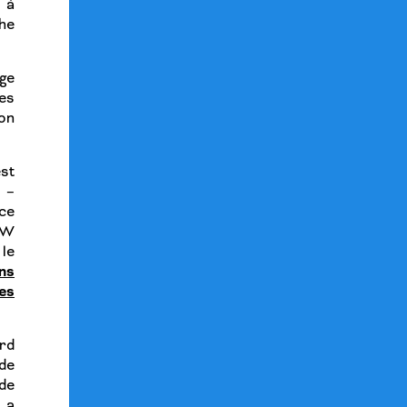
 à
he
age
es
on
st
 –
ice
PW
le
ons
es
ord
 de
de
 a