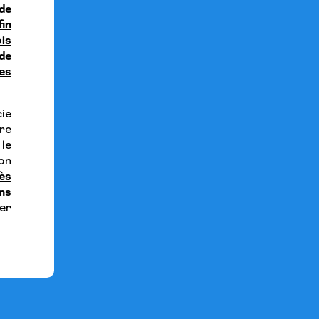
de
in
ois
de
es
cie
re
 le
ion
rès
ns
er