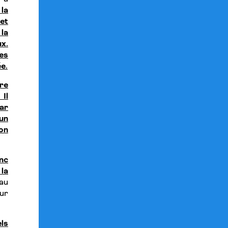
la
et
la
x.
es
e.
re
 Il
ar
un
on
nc
 la
 au
ur
els