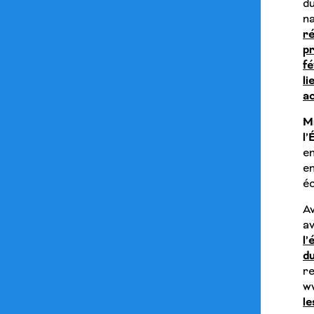
du
n
r
pr
fé
li
ac
Mm
l’
e
e
éc
A
a
l
du
r
w
l