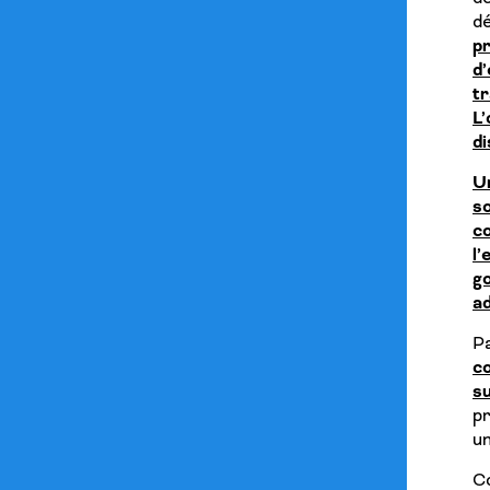
d
pr
d
t
L
di
U
so
co
l
g
ad
P
co
su
p
un
C