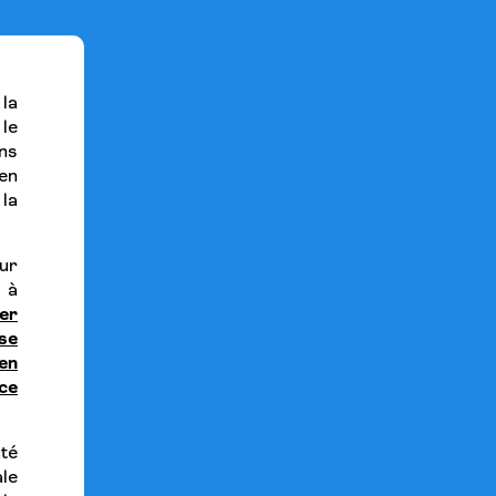
la
le
ns
 en
 la
eur
 à
er
se
en
ce
té
ale