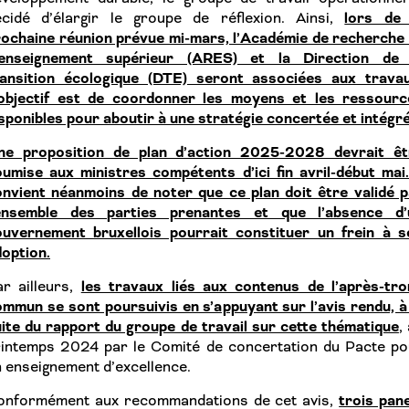
lors de 
écidé d’élargir le groupe de réflexion. Ainsi,
ochaine réunion prévue mi-mars, l’Académie de recherche 
’enseignement supérieur (ARES) et la Direction de 
ransition écologique (DTE) seront associées aux travau
’objectif est de coordonner les moyens et les ressourc
sponibles pour aboutir à une stratégie concertée et intégré
ne proposition de plan d’action 2025-2028 devrait êt
umise aux ministres compétents d’ici fin avril-début mai.
nvient néanmoins de noter que ce plan doit être validé p
’ensemble des parties prenantes et que l’absence d’
ouvernement bruxellois pourrait constituer un frein à s
option.
les travaux liés aux contenus de l’après-tro
ar ailleurs,
mmun se sont poursuivis en s’appuyant sur l’avis rendu, à
ite du rapport du groupe de travail sur cette thématique
,
rintemps 2024 par le Comité de concertation du Pacte po
 enseignement d’excellence.
trois pan
onformément aux recommandations de cet avis,