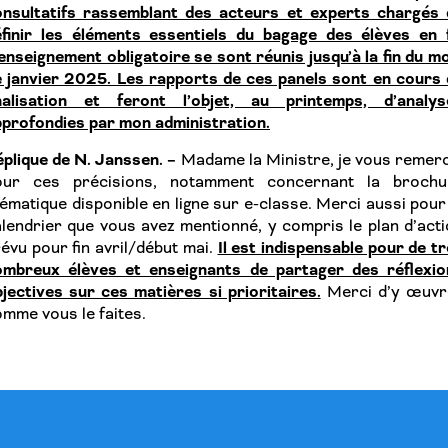
onsultatifs rassemblant des acteurs et experts chargés 
éfinir les éléments essentiels du bagage des élèves en f
enseignement obligatoire se sont réunis jusqu’à la fin du m
 janvier 2025. Les rapports de ces panels sont en cours 
inalisation et feront l’objet, au printemps, d’analys
profondies par mon administration.
plique de N. Janssen. –
Madame la Ministre, je vous remer
our ces précisions, notamment concernant la brochu
ématique disponible en ligne sur e-classe. Merci aussi pour
lendrier que vous avez mentionné, y compris le plan d’act
Il est indispensable pour de t
évu pour fin avril/début mai.
ombreux élèves et enseignants de partager des réflexio
jectives sur ces matières si prioritaires.
Merci d’y œuvr
mme vous le faites.