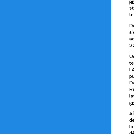
p
s
tr
Da
s
a
2
Un
t
l’
p
D
R
i
gr
Af
de
la
d