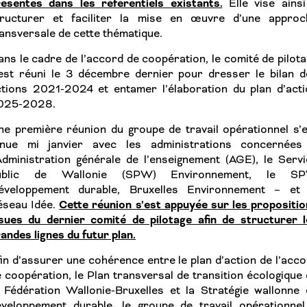
résentes dans les référentiels existants.
Elle vise ainsi
tructurer et faciliter la mise en œuvre d’une approc
ansversale de cette thématique.
ns le cadre de l’accord de coopération, le comité de pilot
’est réuni le 3 décembre dernier pour dresser le bilan d
ctions 2021-2024 et entamer l’élaboration du plan d’acti
025-2028.
e première réunion du groupe de travail opérationnel s’e
enue mi janvier avec les administrations concernées
Administration générale de l’enseignement (AGE), le Serv
ublic de Wallonie (SPW) Environnement, le S
éveloppement durable, Bruxelles Environnement – et 
Cette réunion s’est appuyée sur les propositi
éseau Idée.
ssues du dernier comité de pilotage afin de structurer l
andes lignes du futur plan.
in d’assurer une cohérence entre le plan d’action de l’acc
 coopération, le Plan transversal de transition écologique
 Fédération Wallonie-Bruxelles et la Stratégie wallonne 
éveloppement durable, le groupe de travail opérationnel