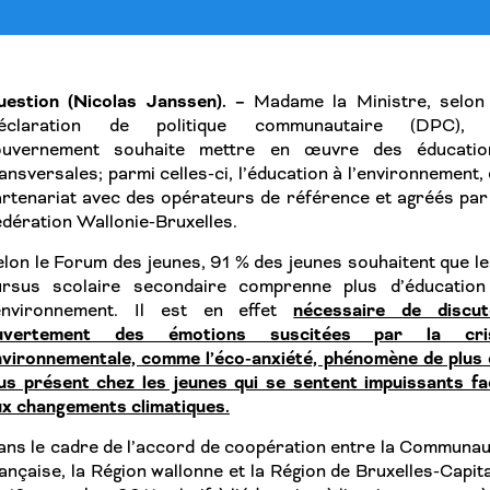
uestion (Nicolas Janssen). –
Madame la Ministre, selon 
éclaration de politique communautaire (DPC), 
ouvernement souhaite mettre en œuvre des éducatio
ansversales; parmi celles-ci, l’éducation à l’environnement,
rtenariat avec des opérateurs de référence et agréés par
dération Wallonie-Bruxelles.
lon le Forum des jeunes, 91 % des jeunes souhaitent que l
ursus scolaire secondaire comprenne plus d’éducation
nécessaire de discut
’environnement. Il est en effet
uvertement des émotions suscitées par la cri
nvironnementale, comme l’éco-anxiété, phénomène de plus 
us présent chez les jeunes qui se sentent impuissants fa
ux changements climatiques.
ns le cadre de l’accord de coopération entre la Communau
ançaise, la Région wallonne et la Région de Bruxelles-Capit