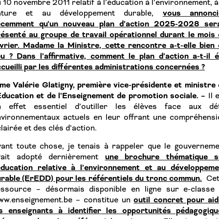
 10 novembre 2011 relatif à l’éducation à l’environnement, à
vous annonci
ature et au développement durable,
écemment qu’un nouveau plan d’action 2025-2028 sera
ésenté au groupe de travail opérationnel durant le mois 
vrier
.
Madame la Ministre, cette rencontre a-t-elle bien 
eu ? Dans l’affirmative, comment le plan d’action a-t-il 
cueilli par les différentes administrations concernées ?
e Valérie Glatigny, première vice-présidente et ministre
Éducation et de l’Enseignement de promotion sociale. –
Il 
n effet essentiel d’outiller les élèves face aux déf
nvironnementaux actuels en leur offrant une compréhensi
lairée et des clés d’action.
vant toute chose, je tenais à rappeler que le gouverneme
une brochure thématique s
vait adopté dernièrement
’éducation relative à l’environnement et au développeme
rable (ErEDD) pour les référentiels du tronc commun.
Cet
essource – désormais disponible en ligne sur e-classe 
outil concret pour ai
ww.enseignement.be – constitue un
es enseignants à identifier les opportunités pédagogiqu