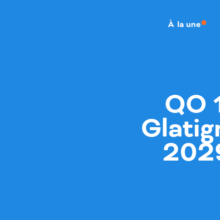
À la une
QO 1
Glatig
2029