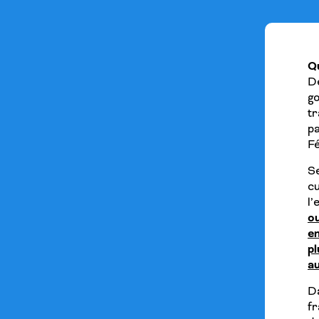
Q
D
g
tr
pa
Fé
Se
c
l
o
e
pl
a
Da
fr