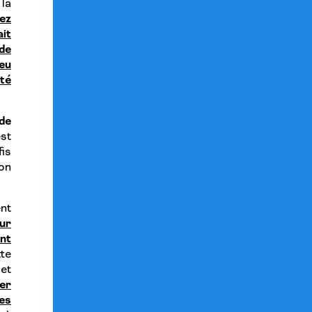
 la
ez
it
de
eu
été
 de
est
is
on
nt
ur
nt
te
et
der
es