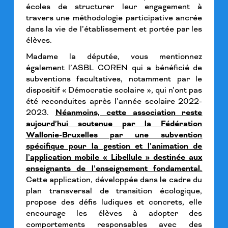
écoles de structurer leur engagement à
travers une méthodologie participative ancrée
dans la vie de l’établissement et portée par les
élèves.
Madame la députée, vous mentionnez
également l’ASBL COREN qui a bénéficié de
subventions facultatives, notamment par le
dispositif « Démocratie scolaire », qui n’ont pas
été reconduites après l’année scolaire 2022-
2023.
Néanmoins, cette association reste
aujourd’hui soutenue par la Fédération
Wallonie-Bruxelles par une subvention
spécifique pour la gestion et l’animation de
l’application mobile « Libellule » destinée aux
enseignants de l’enseignement fondamental.
Cette application, développée dans le cadre du
plan transversal de transition écologique,
propose des défis ludiques et concrets, elle
encourage les élèves à adopter des
comportements responsables avec des