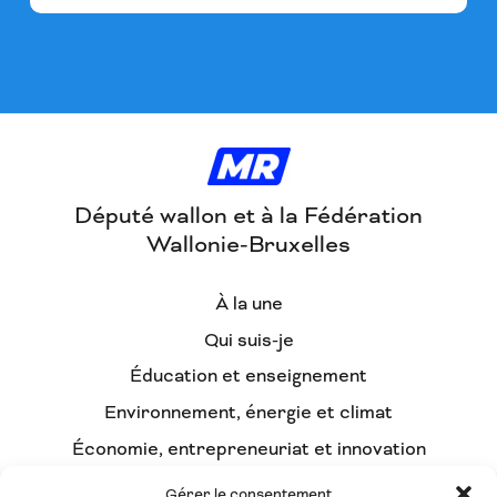
Député wallon et à la Fédération
Wallonie-Bruxelles
À la une
Qui suis-je
Éducation et enseignement
Environnement, énergie et climat
Économie, entrepreneuriat et innovation
Démocratie participative et intelligence
Gérer le consentement