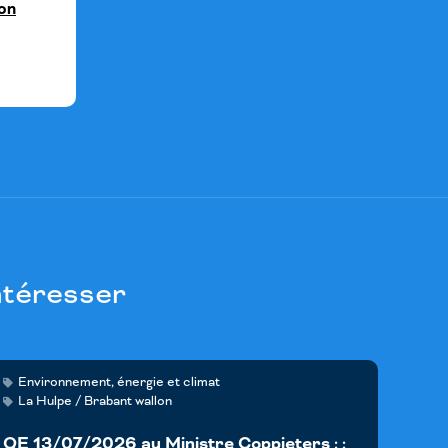
on
ntéresser
Environnement, énergie et climat
La Hulpe / Brabant wallon
QE 13/07/2026 au Ministre Coppieters : :