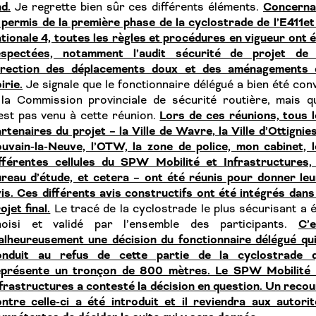
d.
Concerna
Je regrette bien sûr ces différents éléments.
 permis de la première phase de la cyclostrade de l’E411et
tionale 4, toutes les règles et procédures en vigueur ont 
espectées, notamment l’audit sécurité de projet de 
irection des déplacements doux et des aménagements 
irie.
Je signale que le fonctionnaire délégué a bien été con
la Commission provinciale de sécurité routière, mais qu’
Lors de ces réunions, tous 
est pas venu à cette réunion.
rtenaires du projet – la Ville de Wavre, la Ville d’Ottignie
uvain-la-Neuve, l’OTW, la zone de police, mon cabinet, l
ifférentes cellules du SPW Mobilité et Infrastructures, 
reau d’étude, et cetera – ont été réunis pour donner leu
is. Ces différents avis constructifs ont été intégrés dans
ojet final.
Le tracé de la cyclostrade le plus sécurisant a 
C’e
hoisi et validé par l’ensemble des participants.
alheureusement une décision du fonctionnaire délégué qui
onduit au refus de cette partie de la cyclostrade q
eprésente un tronçon de 800 mètres. Le SPW Mobilité 
frastructures a contesté la décision en question. Un reco
ntre celle-ci a été introduit et il reviendra aux autori