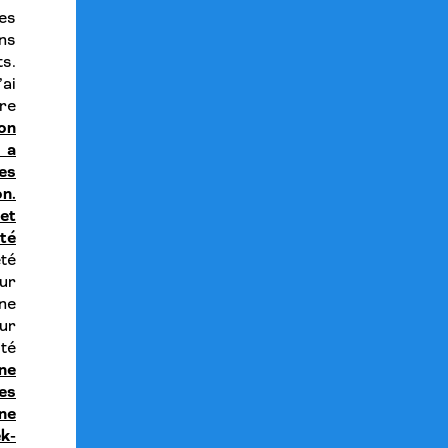
des
ns
s.
’ai
re
ion
é a
es
on.
 et
té
té
ur
ne
eur
ité
ne
tes
ne
k-