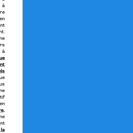
 à
re
en
ent
nt.
nne
rs
 à
que
nt
ls
ue
lus
ne
if
en
e,
ne
ent
la