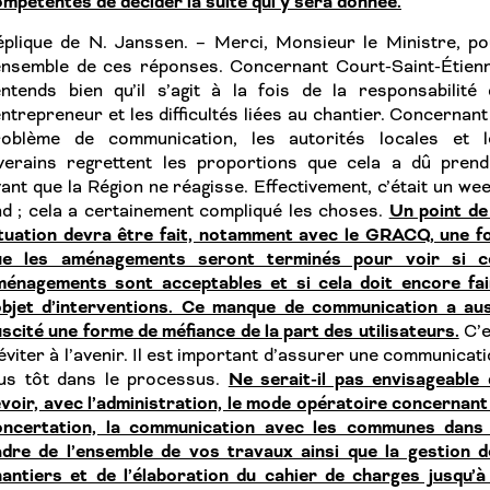
mpétentes de décider la suite qui y sera donnée.
éplique de N. Janssen. – Merci, Monsieur le Ministre, po
’ensemble de ces réponses. Concernant Court-Saint-Étienn
entends bien qu’il s’agit à la fois de la responsabilité
entrepreneur et les difficultés liées au chantier. Concernant
roblème de communication, les autorités locales et l
iverains regrettent les proportions que cela a dû prend
ant que la Région ne réagisse. Effectivement, c’était un we
Un point de
d ; cela a certainement compliqué les choses.
tuation devra être fait, notamment avec le GRACQ, une fo
ue les aménagements seront terminés pour voir si c
ménagements sont acceptables et si cela doit encore fai
’objet d’interventions. Ce manque de communication a aus
scité une forme de méfiance de la part des utilisateurs.
C’e
éviter à l’avenir. Il est important d’assurer une communicat
Ne serait-il pas envisageable
lus tôt dans le processus.
voir, avec l’administration, le mode opératoire concernant
oncertation, la communication avec les communes dans 
adre de l’ensemble de vos travaux ainsi que la gestion d
antiers et de l’élaboration du cahier de charges jusqu’à