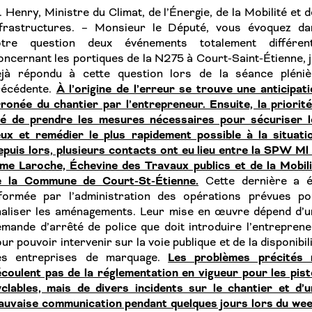
 Henry, Ministre du Climat, de l’Énergie, de la Mobilité et 
nfrastructures. – Monsieur le Député, vous évoquez da
otre question deux événements totalement différent
ncernant les portiques de la N275 à Court-Saint-Étienne, j
éjà répondu à cette question lors de la séance pléniè
À l’origine de l’erreur se trouve une anticipat
récédente.
ronée du chantier par l’entrepreneur. Ensuite, la priorit
té de prendre les mesures nécessaires pour sécuriser l
eux et remédier le plus rapidement possible à la situati
puis lors, plusieurs contacts ont eu lieu entre la SPW Ml
me Laroche, Échevine des Travaux publics et de la Mobili
e la Commune de Court-St-Étienne.
Cette dernière a é
nformée par l’administration des opérations prévues po
inaliser les aménagements. Leur mise en œuvre dépend d’u
mande d’arrêté de police que doit introduire l’entrepren
ur pouvoir intervenir sur la voie publique et de la disponibil
Les problèmes précités 
es entreprises de marquage.
coulent pas de la réglementation en vigueur pour les pis
clables, mais de divers incidents sur le chantier et d’u
auvaise communication pendant quelques jours lors du wee