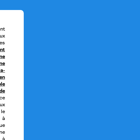
nt
ux
es
nt
une
une
a-
 en
le
 de
ce
ux
le
 à
que
ne
 à