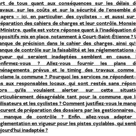
art de tous quant aux conséquences sur les délais d
ravaux, sur les coûts et sur la sécurité de l’ensemble d
agers – ici, en particulier, des cyclistes – et aussi sur
éparation des cahiers de charges et leur contrôle. Monsi
 Ministre, quelle est votre réponse quant à l’inadéquation 
spositifs mis en place, notamment à Court-Saint-Étienne ?
anque de précision dans le cahier des charges, ainsi qu’
nque de contrôle sur la faisabilité et les réglementations
igueur qui seraient inadaptées semblent en cause. 
onfirmez-vous ? Allez-vous fournir les plans d
ménagements prévus et le timing des travaux comme 
éclame la commune ? Pourquoi les services ne répondent-i
as aux responsables locaux, qui sont restés sans répon
lors qu’ils voulaient alerter sur cette situati
articulièrement désagréable tant pour la commune que l
ilisateurs et les cyclistes ? Comment justifiez-vous le man
curent de préparation des dossiers par les gestionnaires,
e manque de contrôle ? Enfin, allez-vous adapter 
glementation en vigueur pour les pistes cyclables, qui sem
jourd’hui inadaptée ?