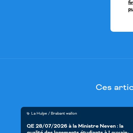
f
pu
Ces arti
La Hulpe / Brabant wallon
QE 28/07/2026 à la Ministre Neven : la
qualité des logements étudiants à Louvain-