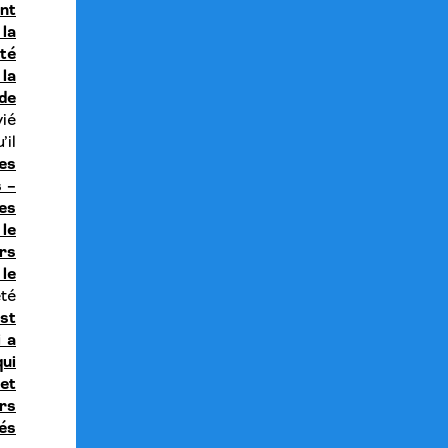
nt
 la
été
la
de
vié
il
les
s –
es
le
rs
 le
été
st
 a
ui
et
urs
tés