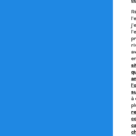
co
R
l
j’
l’
p
r
av
en
si
q
a
l
su
à 
p
re
c
c
ch