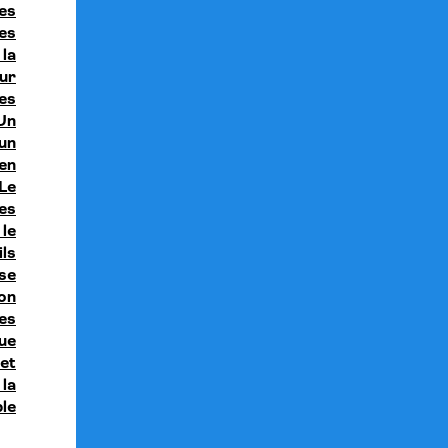
es
es
 la
eur
des
 Un
un
 en
Le
es
le
ls
se
on
es
que
 et
la
ble