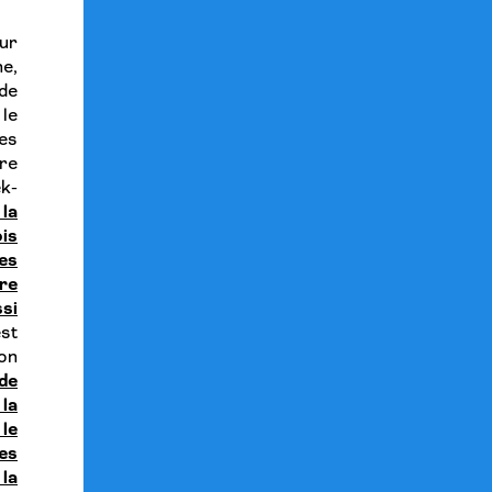
ur
e,
 de
 le
es
re
ek-
 la
is
es
re
si
st
ion
 de
 la
le
es
 la