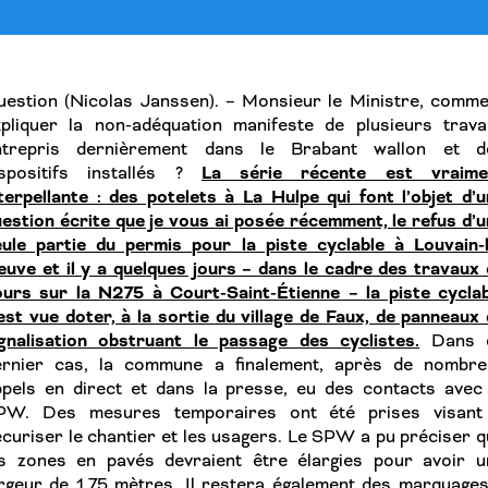
uestion (Nicolas Janssen). – Monsieur le Ministre, comme
xpliquer la non-adéquation manifeste de plusieurs trava
ntrepris dernièrement dans le Brabant wallon et d
La série récente est vraime
ispositifs installés ?
terpellante : des potelets à La Hulpe qui font l’objet d’
estion écrite que je vous ai posée récemment, le refus d’
eule partie du permis pour la piste cyclable à Louvain-l
uve et il y a quelques jours – dans le cadre des travaux
ours sur la N275 à Court-Saint-Étienne – la piste cyclab
est vue doter, à la sortie du village de Faux, de panneaux
ignalisation obstruant le passage des cyclistes.
Dans 
ernier cas, la commune a finalement, après de nombre
ppels en direct et dans la presse, eu des contacts avec 
PW. Des mesures temporaires ont été prises visant
curiser le chantier et les usagers. Le SPW a pu préciser 
es zones en pavés devraient être élargies pour avoir u
rgeur de 1,75 mètres. Il restera également des marquages