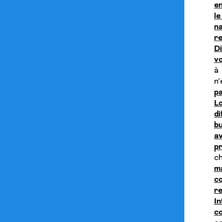
en
le
na
r
D
vo
à 
n’
pa
Lo
d
bu
av
pr
c
m
c
r
In
co