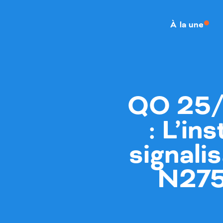
À la une
QO 25/
: L’in
signalis
N275