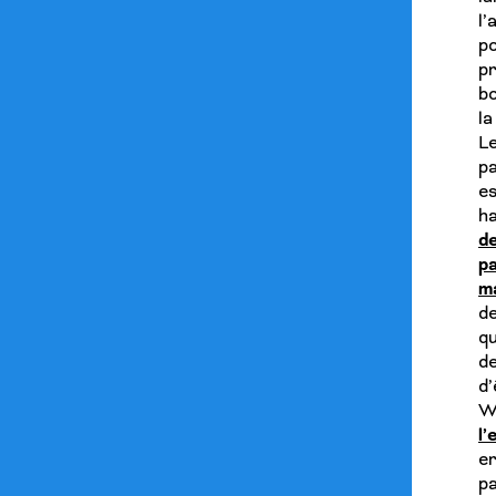
l
p
p
bo
la
Le
pa
e
h
d
p
ma
de
q
de
d
W
l
er
p