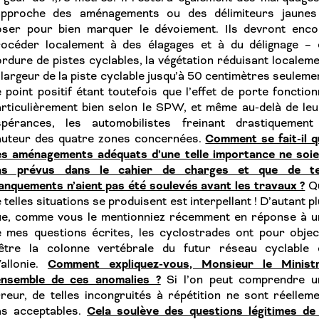
’approche des aménagements ou des délimiteurs jaunes
oser pour bien marquer le dévoiement. Ils devront enco
rocéder localement à des élagages et à du délignage – 
rdure de pistes cyclables, la végétation réduisant localem
 largeur de la piste cyclable jusqu’à 50 centimètres seuleme
 point positif étant toutefois que l’effet de porte fonctio
rticulièrement bien selon le SPW, et même au-delà de leu
spérances, les automobilistes freinant drastiquement
Comment se fait-il 
auteur des quatre zones concernées.
es aménagements adéquats d’une telle importance ne soie
as prévus dans le cahier de charges et que de te
nquements n’aient pas été soulevés avant les travaux ?
Q
 telles situations se produisent est interpellant ! D’autant p
ue, comme vous le mentionniez récemment en réponse à u
 mes questions écrites, les cyclostrades ont pour object
’être la colonne vertébrale du futur réseau cyclable 
Comment expliquez-vous, Monsieur le Ministr
allonie.
’ensemble de ces anomalies ?
Si l’on peut comprendre u
reur, de telles incongruités à répétition ne sont réellem
Cela soulève des questions légitimes de 
as acceptables.