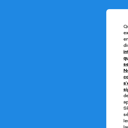
Q
e
e
d
in
qu
s
Ne
c
s’
s
d
a
S
sé
l
la