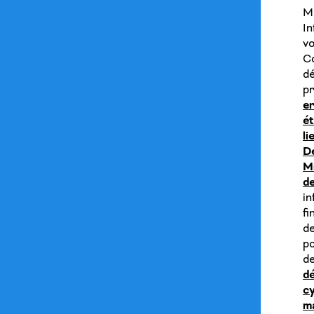
M.
I
v
Co
d
p
er
é
li
De
M
d
i
f
de
po
d
dé
cy
m